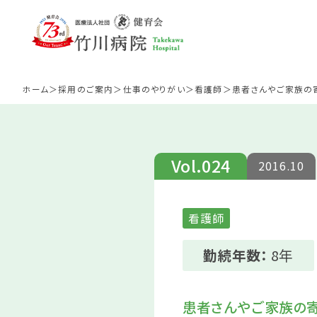
ホーム
採用のご案内
仕事のやりがい
看護師
患者さんやご家族の
Vol.024
2016.10
看護師
医師
看
勤続年数：
8年
患者さんやご家族の