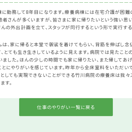
棟に勤務して8年目になります。療養病棟には在宅介護が困難
患者さんが多くいますが、皆さまに家に帰りたいという強い思
んの外出計画を立て、スタッフが同行するという形で実行する
んは、家に帰ると本堂で袈裟を着けてもらい、背筋を伸ばし念仏
、とても生き生きしているように見えます。病院では見たこと
いました。ほんの少しの時間でも家に帰りたい、また帰してあ
ことにやりがいを感じています。昨年から全床室料をいただい
たとしても実現できないことができる竹川病院の療養床は我々
ます。
仕事のやりがい一覧に戻る