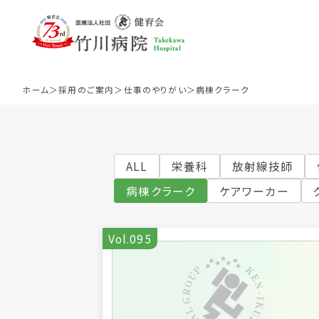
ホーム
採用のご案内
仕事のやりがい
病棟クラーク
ALL
栄養科
放射線技師
病棟クラーク
ケアワーカー
医師
看
Vol.095