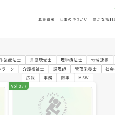
募集職種
仕事のやりがい
豊かな福利
作業療法士
言語聴覚士
理学療法士
地域連携
クラーク
介護福祉士
調理師
管理栄養士
社会
広報
事務
医事
MSW
護
リハビリテーション
Vol.037