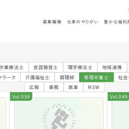
募集職種
仕事のやりがい
豊かな福利
作業療法士
言語聴覚士
理学療法士
地域連携
クラーク
介護福祉士
調理師
管理栄養士
社会
広報
事務
医事
MSW
護
リハビリテーション
Vol.059
Vol.049