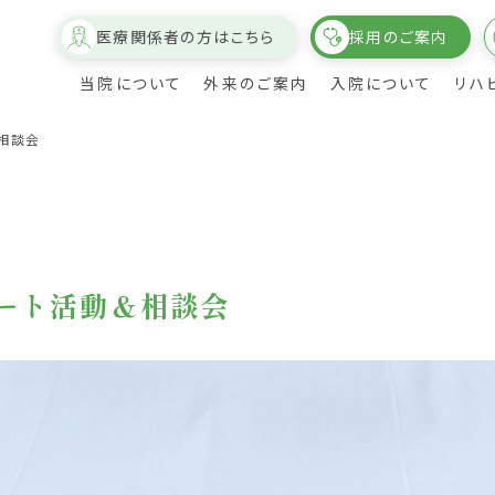
医療関係者の方はこちら
採用のご案内
当院について
外来のご案内
入院について
リハ
＆相談会
ポート活動＆相談会
介
ついて
概要・沿革
診療科目・時間・担当医表
回復期リハビリテーション実績
病室・個室について
理事長の挨拶
健康診断のご案内
療法科紹
各部紹介・スタッフ紹介
医療連携病院のご紹介
院内設備について
フロアガイド