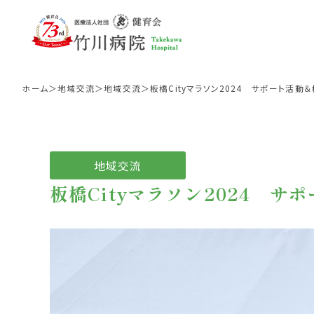
ホーム
地域交流
地域交流
板橋Cityマラソン2024 サポート活動
地域交流
板橋Cityマラソン2024 サ
入院中の生活
病院理念
リハビリテーションの紹
面会に
病院
外来