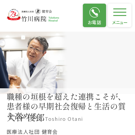
院長の挨拶
お電話
メニュー
職種の垣根を超えた連携こそが、
患者様の早期社会復帰と
生活の質
を高める。
大谷 俊郎
Toshiro Otani
医療法人社団 健育会