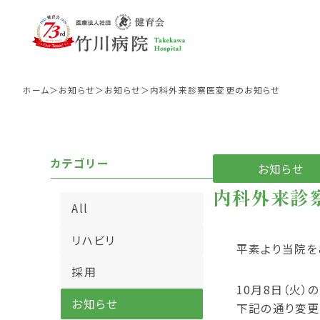
ホーム
お知らせ
お知らせ
内科外来診察医変更のお知らせ
カテゴリー
お知らせ
内科外来診
All
入院中の生活
病院理念
リハビリテーションの紹
面会に
病院
外来
リハビリ
平素より当院を
採用
10月8日（火）
お知らせ
下記の通り変更