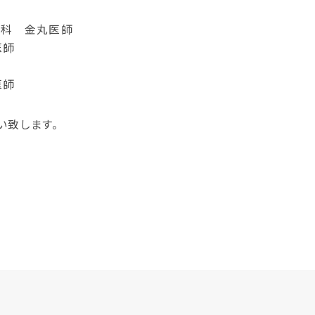
オプトアウトについて
）内科 金丸医師
クリニカルアウトカムについて
医師
医師
い致します。