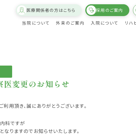
医療関係者の方はこちら
採用のご案内
当院について
外来のご案内
入院について
リハ
察医変更のお知らせ
介
ついて
概要・沿革
診療科目・時間・担当医表
回復期リハビリテーション実績
病室・個室について
理事長の挨拶
健康診断のご案内
療法科紹
ご利用頂き、誠にありがとうございます。
各部紹介・スタッフ紹介
医療連携病院のご紹介
の内科ですが
院内設備について
となりますのでお知らせいたします。
フロアガイド