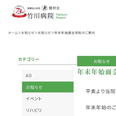
ホーム
お知らせ
お知らせ
年末年始面会体制のご案内
カテゴリー
お知らせ
年末年始面
All
入院中の生活
病院理念
リハビリテーションの紹
面会に
病院
外来
お知らせ
平素より当院
イベント
年末年始のご
リハビリ