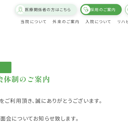
医療関係者の方はこちら
採用のご案内
当院について
外来のご案内
入院について
リハ
会体制のご案内
介
ついて
概要・沿革
診療科目・時間・担当医表
回復期リハビリテーション実績
病室・個室について
理事長の挨拶
健康診断のご案内
療法科紹
をご利用頂き、誠にありがとうございます。
各部紹介・スタッフ紹介
医療連携病院のご紹介
面会についてお知らせ致します。
院内設備について
フロアガイド