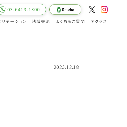
03-6413-1300
ビリテーション
地域交流
よくあるご質問
アクセス
入院の申し込みから入院まで
回復期リハビリ病棟への入院相談について
退院について
お見舞いメール
2025.12.18
介
院長の挨拶