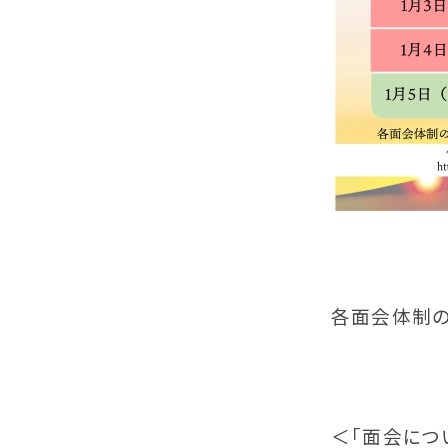
各面会体制の
＜「面会につ