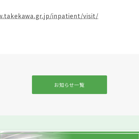
.takekawa.gr.jp/inpatient/visit/
お知らせ一覧